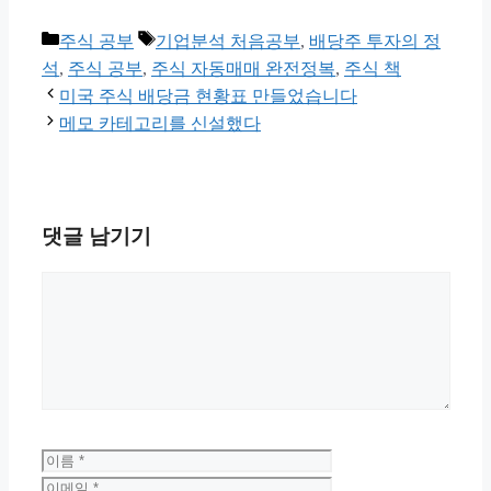
카
태
주식 공부
기업분석 처음공부
,
배당주 투자의 정
테
그
석
,
주식 공부
,
주식 자동매매 완전정복
,
주식 책
고
미국 주식 배당금 현황표 만들었습니다
리
메모 카테고리를 신설했다
댓글 남기기
댓
글
이
이
름
메
웹